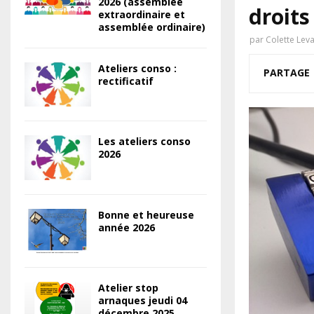
2026 (assemblée
droits 
extraordinaire et
assemblée ordinaire)
par
Colette Lev
Ateliers conso :
PARTAGE
rectificatif
Les ateliers conso
2026
Bonne et heureuse
année 2026
Atelier stop
arnaques jeudi 04
décembre 2025