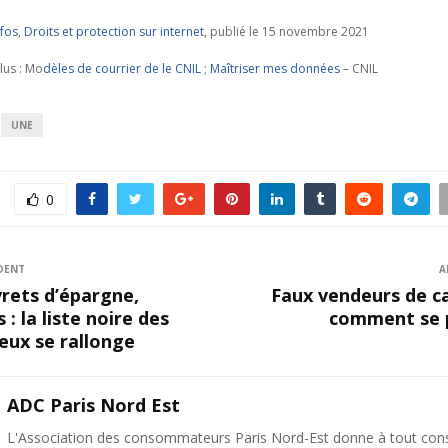
nfos
,
Droits et protection sur internet
, publié le 15 novembre 2021
lus : Mo
dèles de courrier de le CNIL
;
Maîtriser mes données
– CNIL
UNE
0
DENT
A
ivrets d’épargne,
Faux vendeurs de ca
: la liste noire des
comment se 
eux se rallonge
ADC Paris Nord Est
L'Association des consommateurs Paris Nord-Est donne à tout c