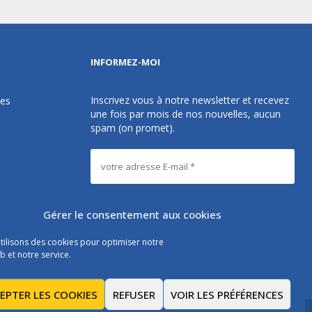
INFORMEZ-MOI
Inscrivez vous à notre newsletter et recevez
des
une fois par mois de nos nouvelles, aucun
spam (on promet).
Gérer le consentement aux cookies
tilisons des cookies pour optimiser notre
Les instructions pour vous désabonner sont
b et notre service.
incluses dans chaque message.
EPTER LES COOKIES
REFUSER
VOIR LES PRÉFÉRENCES