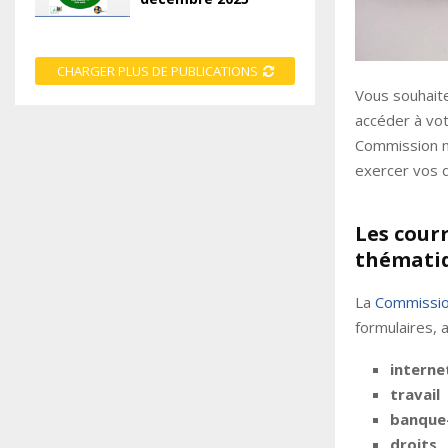
CHARGER PLUS DE PUBLICATIONS
Vous souhaite
accéder à vot
Commission na
exercer vos 
Les courr
thématiq
La
Commission
formulaires, 
interne
travail
banque
droits