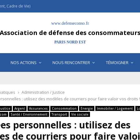
t, Cadre de Vie)
www.defenseconso.fr
Association de défense des consommateur
PARIS NORD EST
NOS ACTIONS
NOUS RENCONTRER
TÉMOIGNER
atiques
Administration / Justice
onnelles : utilisez des modèles de courriers pour faire valoir vos droits !
Justice
Argent
Assurances
Consommation
Energie
Immobilier / Logement
L
écom
Santé / Environnement
Transport
Vie sociale
s personnelles : utilisez des
s de courriers pour faire valoi