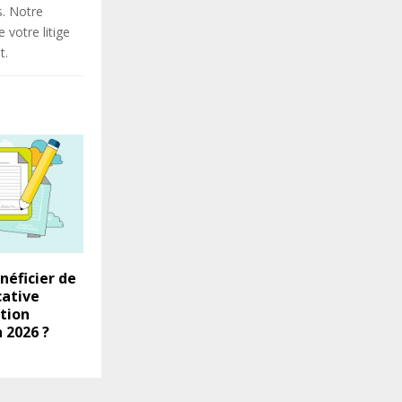
s. Notre
votre litige
t.
éficier de
cative
ction
 2026 ?