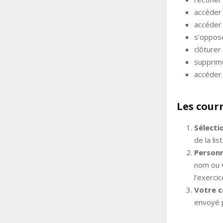
accéder
accéder
s’oppose
clôturer
supprime
accéder
Les cour
Sélecti
de la list
Personn
nom ou v
l’exerci
Votre c
envoyé p