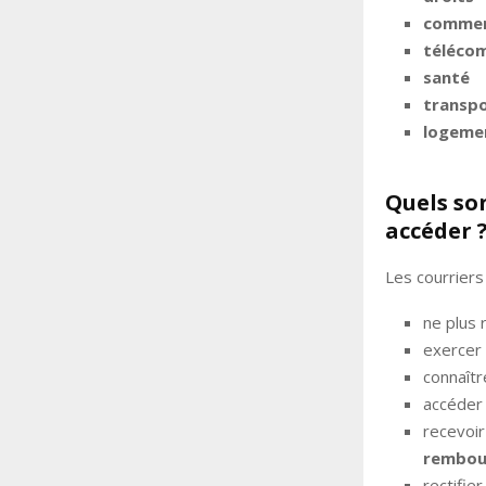
commer
téléco
santé
transp
logeme
Quels so
accéder 
Les courriers
ne plus 
exercer
connaîtr
accéder
recevoir
rembou
rectifie