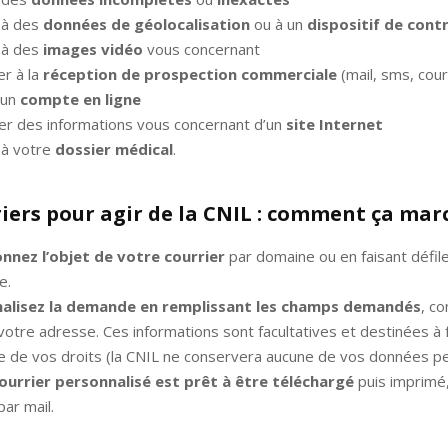
 à des
données de géolocalisation
ou à un
dispositif de cont
 à des
images vidéo
vous concernant
r à la
réception de prospection commerciale
(mail, sms, cour
 un
compte en ligne
r des informations vous concernant d’un
site Internet
 à votre
dossier médical
.
riers pour agir de la CNIL : comment ça mar
onnez l’objet de votre courrier
par domaine ou en faisant défil
e.
alisez la demande en remplissant les champs demandés
, c
otre adresse. Ces informations sont facultatives et destinées à fa
ce de vos droits (la CNIL ne conservera aucune de vos données pe
ourrier personnalisé est prêt à être téléchargé
puis imprimé,
ar mail.