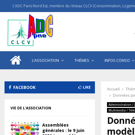
L’ADC Paris Nord Est, membre du réseau CLCV (Consommation, Logemen
L’ASSOCIATION
THÉMES
INFOS CONSO
FACEBOOK
LIKE
Accueil
Thém
Données pers
Administration / 
VIE DE L'ASSOCIATION
Multimedia / Tél
Donnée
Assemblées
modèle
générales : le 9 juin