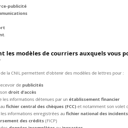
ce-publicité
mmunications
ort
nt
.
nt les modèles de courriers auxquels vous p
?
 de la CNIL permettent d’obtenir des modèles de lettres pour :
recevoir de
publicités
 son
droit d’accès
e les informations détenues par un
établissement financier
 au
fichier central des chèques (FCC)
et notamment son volet c
 les informations enregistrées au
fichier national des incident
rsement des crédits
(FICP)
r des
données incomplètes
ou
inexactes