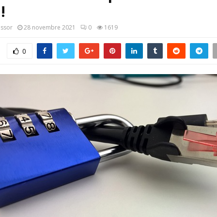
!
assor
28 novembre 2021
0
1619
0