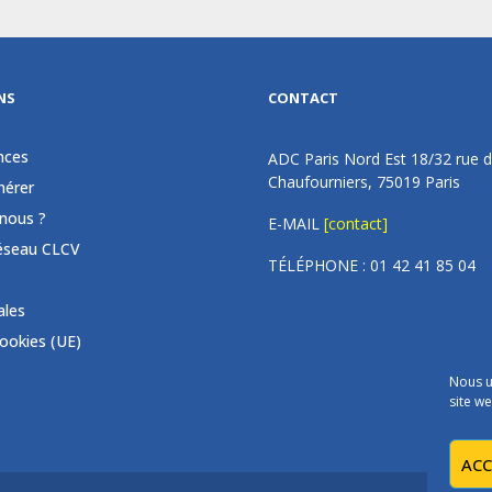
NS
CONTACT
nces
ADC Paris Nord Est 18/32 rue 
Chaufourniers, 75019 Paris
érer
nous ?
E-MAIL
[contact]
éseau CLCV
TÉLÉPHONE : 01 42 41 85 04
ales
cookies (UE)
Nous u
site we
ACC