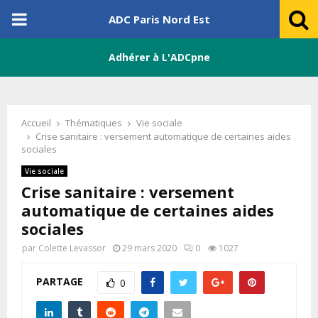
PRIMARY
ADC Paris Nord Est
MENU
Adhérer à L'ADCpne
Accueil
Thématiques
Vie sociale
Crise sanitaire : versement automatique de certaines aides
sociales
Vie sociale
Crise sanitaire : versement
automatique de certaines aides
sociales
par
Colette Levassor
29 mars 2020
0
1027
PARTAGE
0