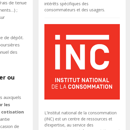
frais de tenue
intérêts spécifiques des
nents…) ;
consommateurs et des usagers.
sur
te de dépôt.
boursières
nnuel des
er ou
ts auxquels
r les
e
cotisation
L’Institut national de la consommation
rantie
(INC) est un centre de ressources et
d’expertise, au service des
ccasion de