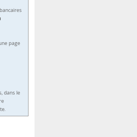
 bancaires
u
 une page
s, dans le
re
nte.