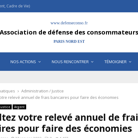
t, Cadre de Vie)
www.defenseconso.fr
Association de défense des consommateur
PARIS NORD EST
NOS ACTIONS
NOUS RENCONTRER
TÉMOIGNER
atiques
Administration / Justice
otre relevé annuel de frais bancaires pour faire des économies
Justice
Argent
tez votre relevé annuel de fra
res pour faire des économies