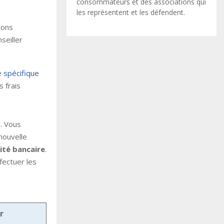
consommateurs et des associations qui
les représentent et les défendent.
ions
seiller
e spécifique
 frais
e
. Vous
nouvelle
lité bancaire
.
fectuer les
r