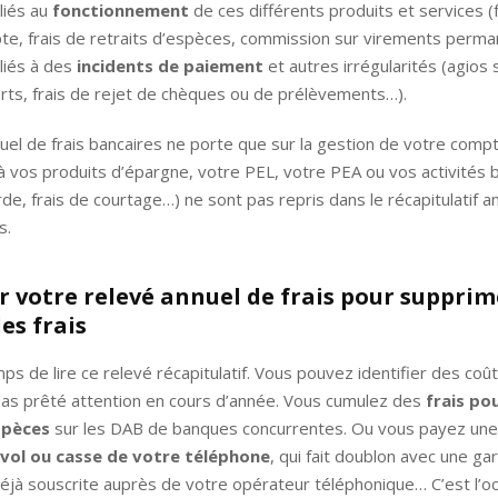
 liés au
fonctionnement
de ces différents produits et services (
e, frais de retraits d’espèces, commission sur virements perma
 liés à des
incidents de paiement
et autres irrégularités (agios 
ts, frais de rejet de chèques ou de prélèvements…).
uel de frais bancaires ne porte que sur la gestion de votre comp
s à vos produits d’épargne, votre PEL, votre PEA ou vos activités 
rde, frais de courtage…) ne sont pas repris dans le récapitulatif a
s.
r votre relevé annuel de frais pour supprim
es frais
ps de lire ce relevé récapitulatif. Vous pouvez identifier des coû
pas prêté attention en cours d’année. Vous cumulez des
frais pou
spèces
sur les DAB de banques concurrentes. Ou vous payez un
 vol ou casse de votre téléphone
, qui fait doublon avec une ga
éjà souscrite auprès de votre opérateur téléphonique… C’est l’o