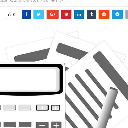
assor
27 janvier 2023
0
1407
0