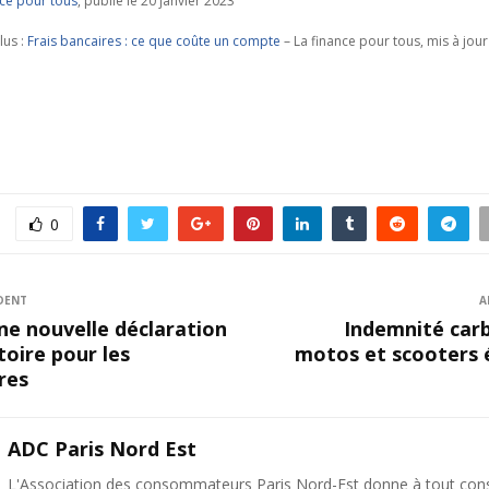
nce pour tous
, publié le 20 janvier 2023
lus :
Frais bancaires : ce que coûte un compte
– La finance pour tous, mis à jou
0
DENT
A
ne nouvelle déclaration
Indemnité carb
toire pour les
motos et scooters
res
ADC Paris Nord Est
L'Association des consommateurs Paris Nord-Est donne à tout c