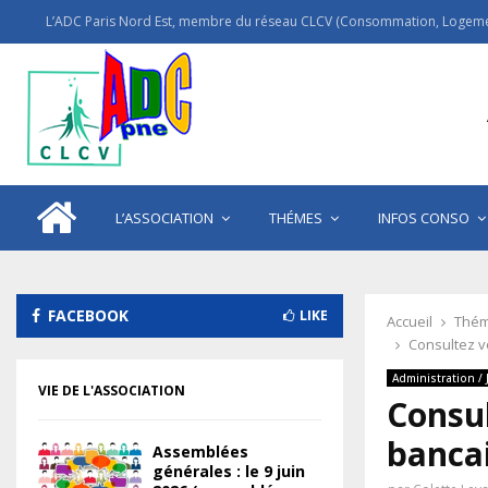
L’ADC Paris Nord Est, membre du réseau CLCV (Consommation, Logemen
L’ASSOCIATION
THÉMES
INFOS CONSO
FACEBOOK
LIKE
Accueil
Thém
Consultez v
Administration / 
VIE DE L'ASSOCIATION
Consul
bancai
Assemblées
générales : le 9 juin