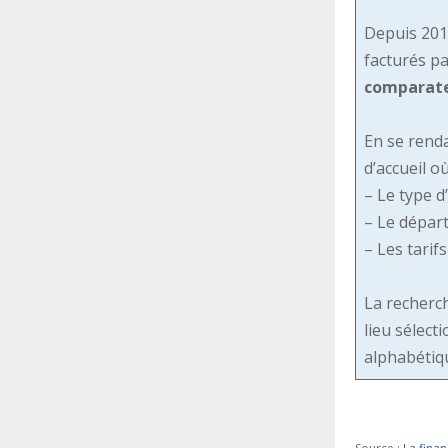
Depuis 2016
facturés pa
comparate
En se renda
d’accueil où
– Le type 
– Le départ
– Les tarif
La recherch
lieu sélect
alphabétiqu