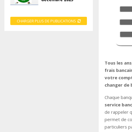
CHARGER PLUS DE PUBLICATIONS
Tous les ans
frais bancai
votre compt
changer de 
Chaque banque
service banc
de rappeler q
permet de com
particuliers 