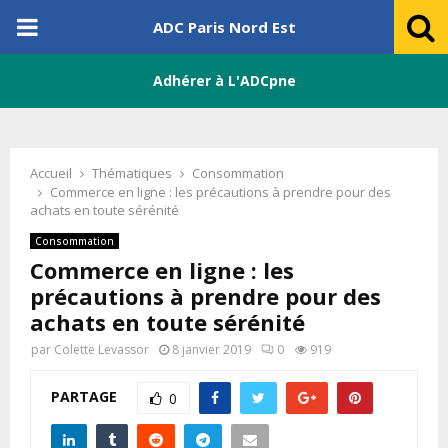
PRIMARY
ADC Paris Nord Est
MENU
Adhérer à L'ADCpne
Accueil
Thématiques
Consommation
Commerce en ligne : les précautions à prendre pour des
achats en toute sérénité
Consommation
Commerce en ligne : les
précautions à prendre pour des
achats en toute sérénité
par
Colette Levassor
8 janvier 2019
0
919
PARTAGE
0