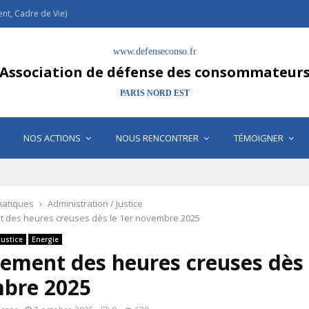
t, Cadre de Vie)
www.defenseconso.fr
Association de défense des consommateur
PARIS NORD EST
NOS ACTIONS
NOUS RENCONTRER
TÉMOIGNER
atiques
Administration / Justice
 des heures creuses dès le 1er novembre 2025
Justice
Energie
ement des heures creuses dès 
bre 2025