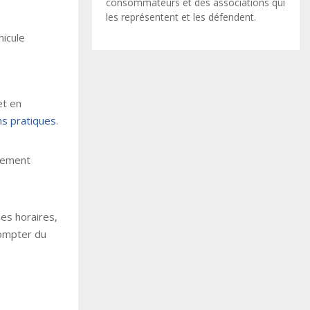
consommateurs et des associations qui
les représentent et les défendent.
icule
et en
s pratiques
.
quement
es horaires,
compter du