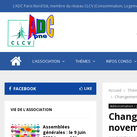
L’ADC Paris Nord Est, membre du réseau CLCV (Consommation, Logemen
L’ASSOCIATION
THÉMES
INFOS CONSO
FACEBOOK
LIKE
Accueil
Thém
Changement
Administration / 
VIE DE L'ASSOCIATION
Chang
novem
Assemblées
générales : le 9 juin