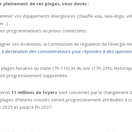
r pleinement de ces plages, vous devez :
mmer vos équipements énergivores (chauffe-eau, lave-linge, véh
ue…) ;
 des programmateurs ou prises connectées.
ner ces évolutions, la Commission de régulation de l’énergie m
 à destination des consommateurs pour répondre à des question
s plages horaires du matin (7h-11h) et du soir (17h-23h), histori
eront progressivement supprimées.
nviron
11 millions de foyers
sont concernés par le changement d
s plages d’heures creuses seront progressivement attribuées à 
2025 et jusqu’à fin 2027.