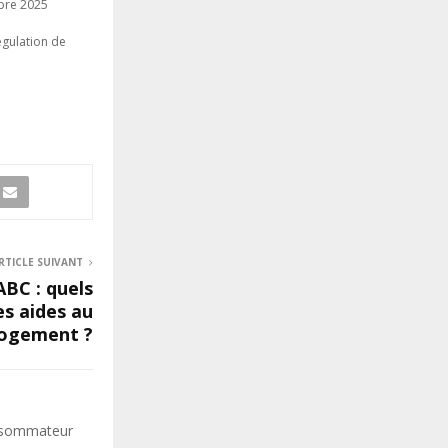
obre 2025
gulation de
RTICLE SUIVANT
ABC : quels
es aides au
logement ?
onsommateur