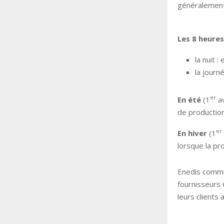
généralement v
Les 8 heures
la nuit 
la journ
er
En été
(1
av
de production
er
En hiver
(1
lorsque la pro
Enedis commun
fournisseurs 
leurs clients