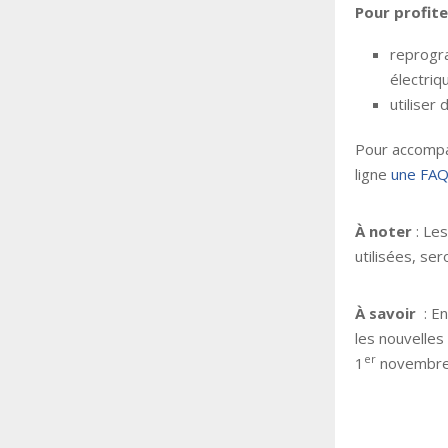
Pour profite
reprogra
électriq
utiliser
Pour accompag
ligne
une FAQ
À noter
: Le
utilisées, s
À savoir
: E
les nouvelle
er
1
novembre 