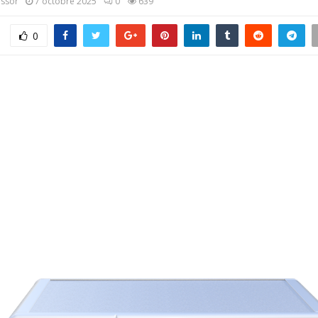
assor
7 octobre 2025
0
639
0