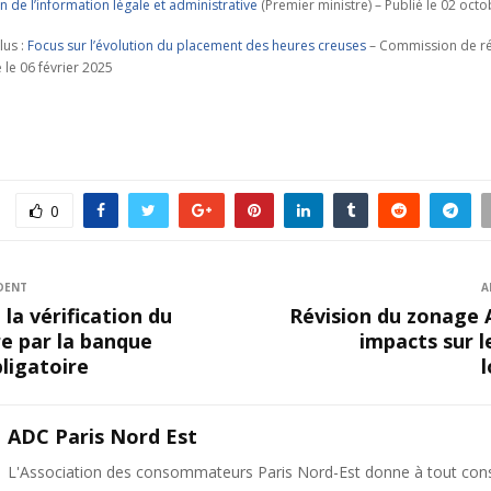
n de l’information légale et administrative
(Premier ministre) – Publié le 02 oct
lus :
Focus sur l’évolution du placement des heures creuses
– Commission de ré
é le 06 février 2025
0
DENT
A
 la vérification du
Révision du zonage 
re par la banque
impacts sur l
ligatoire
ADC Paris Nord Est
L'Association des consommateurs Paris Nord-Est donne à tout c