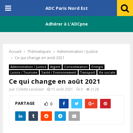
PRIMARY
ADC Paris Nord Est
MENU
Adhérer à L'ADCpne
Accueil
Thématiques
Administration / Justice
Ce qui change en août 2021
Administration / Justice
Argent
Consommation
Energie
Loisirs / Tourisme
Santé / Environnement
Transport
Vie sociale
Ce qui change en août 2021
par
Colette Levassor
15 août 2021
0
2128
PARTAGE
0