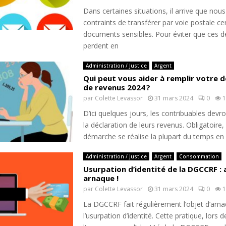
Dans certaines situations, il arrive que nou
contraints de transférer par voie postale ce
documents sensibles. Pour éviter que ces d
perdent en
Administration / Justice
Argent
Qui peut vous aider à remplir votre d
de revenus 2024 ?
par
Colette Levassor
31 mars 2024
0
1
D’ici quelques jours, les contribuables devr
la déclaration de leurs revenus. Obligatoire,
démarche se réalise la plupart du temps en l
Administration / Justice
Argent
Consommation
Usurpation d’identité de la DGCCRF : 
arnaque !
par
Colette Levassor
31 mars 2024
0
1
La DGCCRF fait régulièrement l’objet d’arn
l’usurpation d’identité. Cette pratique, lors d