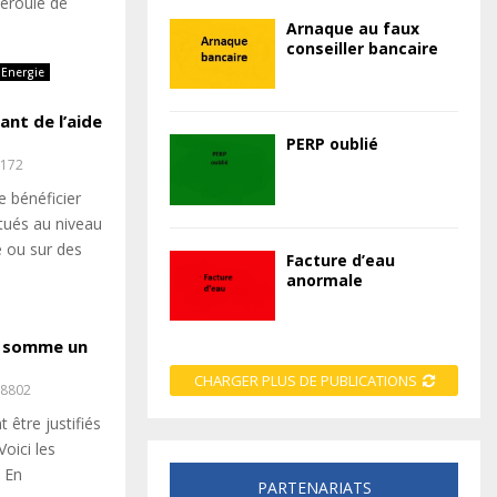
déroule de
Arnaque au faux
conseiller bancaire
Energie
nt de l’aide
PERP oublié
172
 bénéficier
ctués au niveau
 ou sur des
Facture d’eau
anormale
le somme un
CHARGER PLUS DE PUBLICATIONS
8802
 être justifiés
oici les
. En
PARTENARIATS