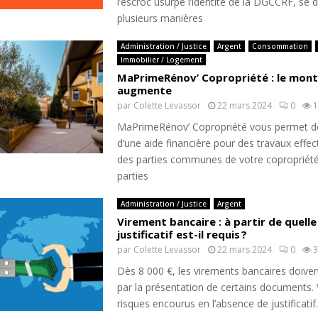
l’escroc usurpe l’identité de la DGCCRF, se 
plusieurs manières
Administration / Justice
Argent
Consommation
Immobilier / Logement
MaPrimeRénov’ Copropriété : le monta
augmente
par
Colette Levassor
22 mars 2024
0
1
MaPrimeRénov’ Copropriété vous permet de
d’une aide financière pour des travaux effe
des parties communes de votre copropriété
parties
Administration / Justice
Argent
Virement bancaire : à partir de quel
justificatif est-il requis ?
par
Colette Levassor
22 mars 2024
0
3
Dès 8 000 €, les virements bancaires doivent
par la présentation de certains documents. V
risques encourus en l’absence de justificatif