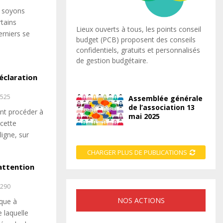
s soyons
rtains
Lieux ouverts à tous, les points conseil
erniers se
budget (PCB) proposent des conseils
confidentiels, gratuits et personnalisés
de gestion budgétaire.
éclaration
525
Assemblée générale
de l’association 13
ont procéder à
mai 2025
 cette
igne, sur
CHARGER PLUS DE PUBLICATIONS
attention
290
NOS ACTIONS
aque à
e laquelle