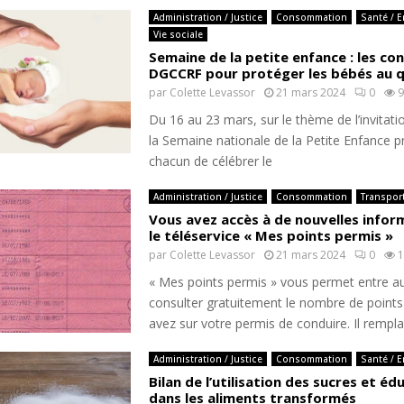
Administration / Justice
Consommation
Santé / 
Vie sociale
Semaine de la petite enfance : les con
DGCCRF pour protéger les bébés au q
par
Colette Levassor
21 mars 2024
0
9
Du 16 au 23 mars, sur le thème de l’invitat
la Semaine nationale de la Petite Enfance 
chacun de célébrer le
Administration / Justice
Consommation
Transpor
Vous avez accès à de nouvelles infor
le téléservice « Mes points permis »
par
Colette Levassor
21 mars 2024
0
1
« Mes points permis » vous permet entre a
consulter gratuitement le nombre de point
avez sur votre permis de conduire. Il rempla
Administration / Justice
Consommation
Santé / 
Bilan de l’utilisation des sucres et éd
dans les aliments transformés