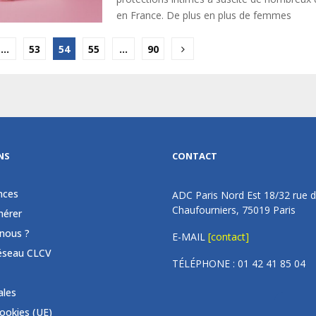
en France. De plus en plus de femmes
tion
…
53
54
55
…
90
ations
NS
CONTACT
nces
ADC Paris Nord Est 18/32 rue 
Chaufourniers, 75019 Paris
érer
nous ?
E-MAIL
[contact]
éseau CLCV
TÉLÉPHONE : 01 42 41 85 04
ales
cookies (UE)