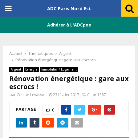
PRIMARY
ADC Paris Nord Est
MENU
Adhérer à L'ADCpne
Accueil
Thématiques
Argent
Rénovation énergétique : gare aux escrocs !
Argent
Energie
Immobilier / Logement
Rénovation énergétique : gare aux
escrocs !
par
Colette Levassor
23 février 2017
0
1387
PARTAGE
0