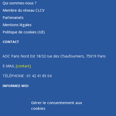
Qui sommes-nous ?
Membre du réseau CLCV
Partenariats
Mentions légales
Politique de cookies (UE)
CONTACT
ADC Paris Nord Est 18/32 rue des Chaufourniers, 75019 Paris
E-MAIL
[contact]
TÉLÉPHONE : 01 42 41 85 04
INFORMEZ-MOI
Inscrivez vous à notre newsletter et recevez une fois par
Gérer le consentement aux
mois de nos nouvelles, aucun spam (on promet).
cookies