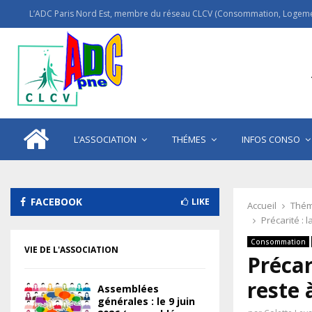
L’ADC Paris Nord Est, membre du réseau CLCV (Consommation, Logemen
L’ASSOCIATION
THÉMES
INFOS CONSO
FACEBOOK
LIKE
Accueil
Thém
Précarité : 
Consommation
VIE DE L'ASSOCIATION
Précar
reste 
Assemblées
générales : le 9 juin