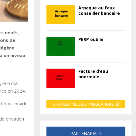
Arnaque au faux
conseiller bancaire
s neufs,
PERP oublié
ions de
légère
à un niveau
Facture d’eau
anormale
, le 6 mai
nce en 2024.
t pas couvrir
CHARGER PLUS DE PUBLICATIONS
de privation
PARTENARIATS