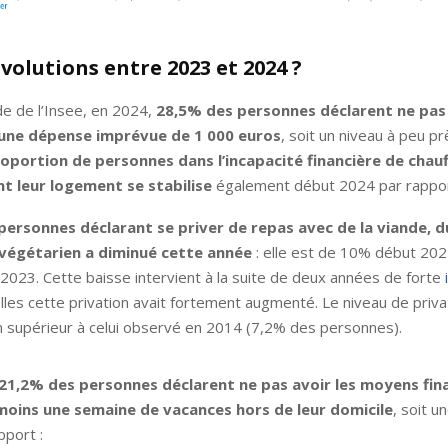
volutions entre 2023 et 2024 ?
de de l’Insee, en 2024,
28,5% des personnes déclarent ne pas
à une dépense imprévue de 1 000 euros
, soit un niveau à peu p
oportion de personnes dans l’incapacité financière de chau
t leur logement se stabilise
également début 2024 par rappor
personnes déclarant se priver de repas avec de la viande, 
 végétarien a diminué cette année
: elle est de 10% début 202
023. Cette baisse intervient à la suite de deux années de forte
les cette privation avait fortement augmenté. Le niveau de priva
n supérieur à celui observé en 2014 (7,2% des personnes).
21,2% des personnes déclarent ne pas avoir les moyens fin
moins une semaine de vacances hors de leur domicile
, soit u
pport :