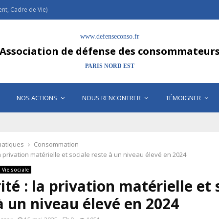
t, Cadre de Vie)
www.defenseconso.fr
Association de défense des consommateur
PARIS NORD EST
NOS ACTIONS
NOUS RENCONTRER
TÉMOIGNER
atiques
Consommation
la privation matérielle et sociale reste à un niveau élevé en 2024
Vie sociale
ité : la privation matérielle et 
à un niveau élevé en 2024