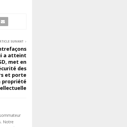
RTICLE SUIVANT
ntrefaçons
i a atteint
USD, met en
écurité des
s et porte
a propriété
tellectuelle
onsommateur
s. Notre