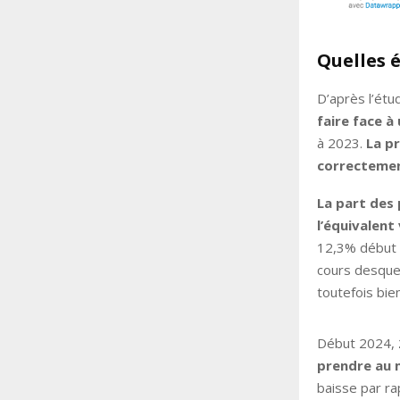
Quelles é
D’après l’étu
faire face 
à 2023.
La pr
correctemen
La part des 
l’équivalent
12,3% début 2
cours desquel
toutefois bie
Début 2024,
prendre au 
baisse par ra