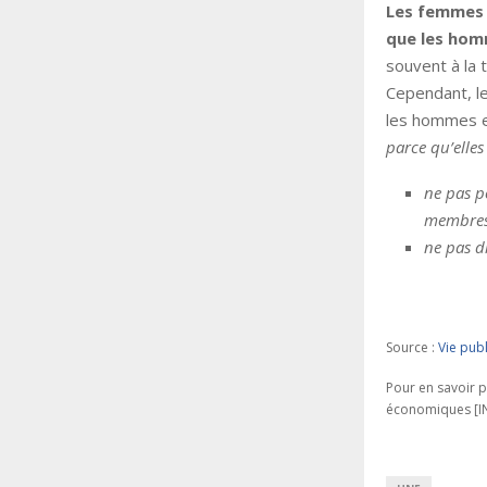
Les femmes 
que les ho
souvent à la 
Cependant, l
les hommes en
parce qu’elles
ne pas p
membres
ne pas di
Source :
Vie pub
Pour en savoir p
économiques [IN