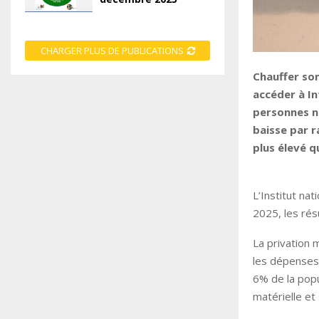
CHARGER PLUS DE PUBLICATIONS
Chauffer so
accéder à In
personnes ne
baisse par r
plus élevé q
L’Institut na
2025, les rés
La privation 
les dépenses 
6% de la popu
matérielle et