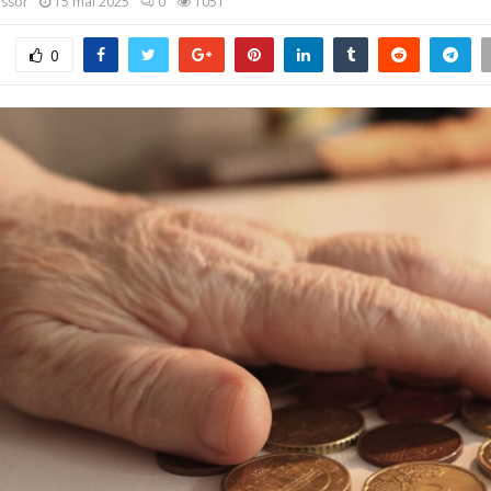
assor
15 mai 2025
0
1051
0