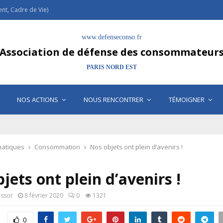
t, Cadre de Vie)
www.defenseconso.fr
Association de défense des consommateur
PARIS NORD EST
NOS ACTIONS
NOUS RENCONTRER
TÉMOIGNER
atiques
Consommation
Nos objets ont plein d’avenirs !
jets ont plein d’avenirs !
assor
8 février 2020
0
1321
0