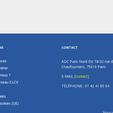
NS
CONTACT
nces
ADC Paris Nord Est 18/32 rue 
Chaufourniers, 75019 Paris
érer
nous ?
E-MAIL
[contact]
éseau CLCV
TÉLÉPHONE : 01 42 41 85 04
ales
cookies (UE)
Nous u