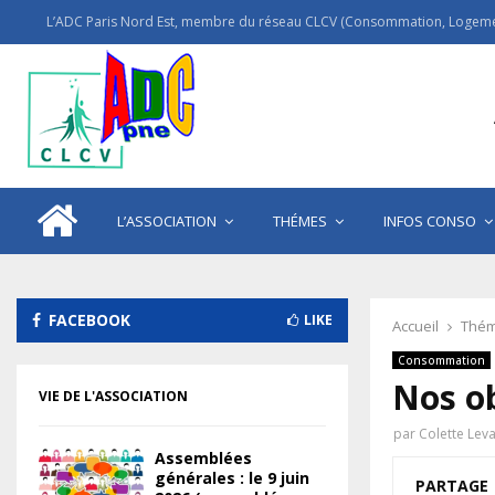
L’ADC Paris Nord Est, membre du réseau CLCV (Consommation, Logemen
L’ASSOCIATION
THÉMES
INFOS CONSO
FACEBOOK
LIKE
Accueil
Thém
Consommation
Nos ob
VIE DE L'ASSOCIATION
par
Colette Lev
Assemblées
générales : le 9 juin
PARTAGE