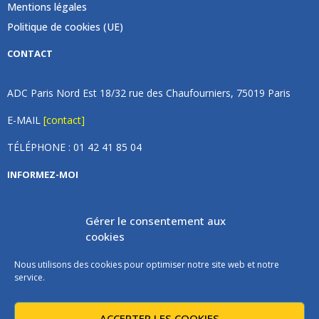
Mentions légales
Politique de cookies (UE)
CONTACT
ADC Paris Nord Est 18/32 rue des Chaufourniers, 75019 Paris
E-MAIL
[contact]
TÉLÉPHONE : 01 42 41 85 04
INFORMEZ-MOI
Inscrivez vous à notre newsletter et recevez une fois par
Gérer le consentement aux
mois de nos nouvelles, aucun spam (on promet).
cookies
Nous utilisons des cookies pour optimiser notre site web et notre
service.
ACCEPTER LES COOKIES