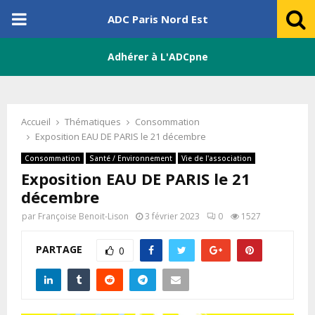
PRIMARY
ADC Paris Nord Est
MENU
Adhérer à L'ADCpne
Accueil
Thématiques
Consommation
Exposition EAU DE PARIS le 21 décembre
Consommation
Santé / Environnement
Vie de l'association
Exposition EAU DE PARIS le 21
décembre
par
Françoise Benoit-Lison
3 février 2023
0
1527
PARTAGE
0