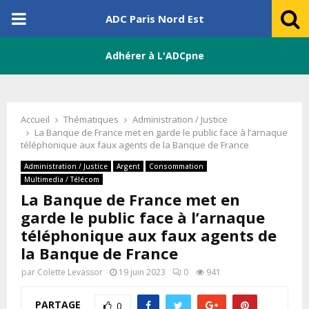
PRIMARY
ADC Paris Nord Est
MENU
Adhérer à L'ADCpne
Accueil
Thématiques
Administration / Justice
La Banque de France met en garde le public face à l’arnaque
téléphonique aux faux agents de la Banque de France
Administration / Justice
Argent
Consommation
Multimedia / Télécom
La Banque de France met en
garde le public face à l’arnaque
téléphonique aux faux agents de
la Banque de France
par
Colette Levassor
19 juin 2023
0
941
PARTAGE
0