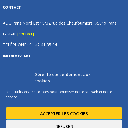
CONTACT
ADC Paris Nord Est 18/32 rue des Chaufourniers, 75019 Paris
E-MAIL
[contact]
TÉLÉPHONE : 01 42 41 85 04
INFORMEZ-MOI
Inscrivez vous à notre newsletter et recevez une fois par
Gérer le consentement aux
mois de nos nouvelles, aucun spam (on promet).
cookies
Nous utilisons des cookies pour optimiser notre site web et notre
service.
ACCEPTER LES COOKIES
Les instructions pour vous désabonner sont incluses dans chaque
message.
REFUSER