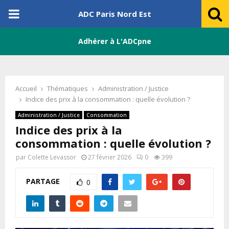
PRIMARY
ADC Paris Nord Est
MENU
Adhérer à L'ADCpne
Accueil
Thématiques
Administration / Justice
Indice des prix à la consommation : quelle évolution ?
Administration / Justice
Consommation
Indice des prix à la
consommation : quelle évolution ?
par
Colette Levassor
27 février 2026
0
399
PARTAGE
0