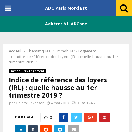
PRIMARY
ADC Paris Nord Est
MENU
Adhérer à L'ADCpne
Accueil
Thématiques
Immobilier / Logement
Indice de référence des loyers (IRL) : quelle hausse au 1er
trimestre 2019 ?
Immobilier / Logement
Indice de référence des loyers
(IRL) : quelle hausse au 1er
trimestre 2019 ?
par
Colette Levassor
4 mai 2019
0
1248
PARTAGE
0