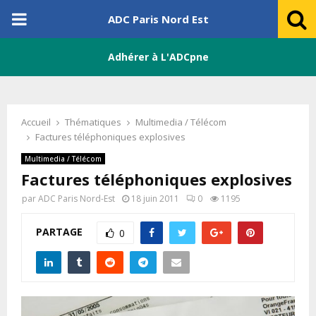
PRIMARY
ADC Paris Nord Est
MENU
Adhérer à L'ADCpne
Accueil
Thématiques
Multimedia / Télécom
Factures téléphoniques explosives
Multimedia / Télécom
Factures téléphoniques explosives
par
ADC Paris Nord-Est
18 juin 2011
0
1195
PARTAGE
0