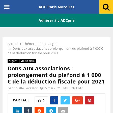
PRIMARY
ADC Paris Nord Est
MENU
Adhérer à L'ADCpne
Accueil
Thématiques
Argent
Dons aux associations : prolongement du plafond à 1 000 €
de la déduction fiscale pour 2021
Argent
Vie sociale
Dons aux associations :
prolongement du plafond à 1 000
€ de la déduction fiscale pour 2021
par
Colette Levassor
15 mai 2021
0
1347
PARTAGE
0