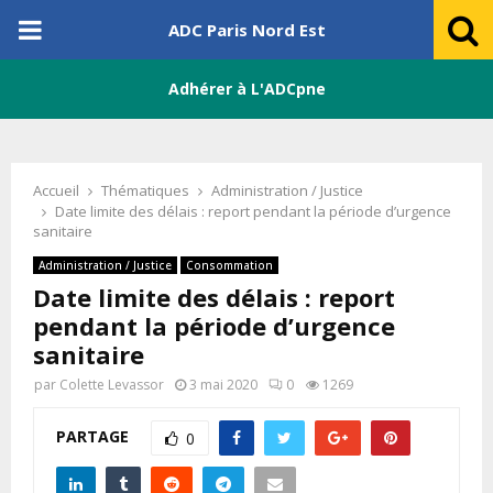
PRIMARY
ADC Paris Nord Est
MENU
Adhérer à L'ADCpne
Accueil
Thématiques
Administration / Justice
Date limite des délais : report pendant la période d’urgence
sanitaire
Administration / Justice
Consommation
Date limite des délais : report
pendant la période d’urgence
sanitaire
par
Colette Levassor
3 mai 2020
0
1269
PARTAGE
0