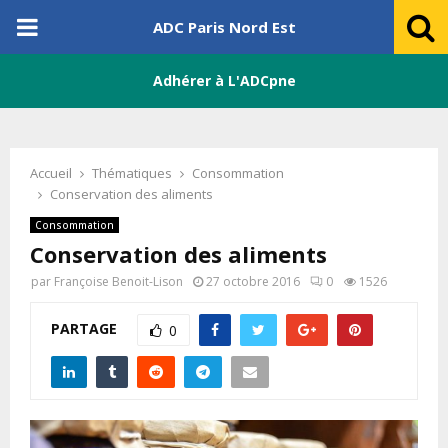
PRIMARY
ADC Paris Nord Est
MENU
Adhérer à L'ADCpne
Accueil
Thématiques
Consommation
Conservation des aliments
Consommation
Conservation des aliments
par
Françoise Benoit-Lison
27 octobre 2016
0
1526
PARTAGE
0