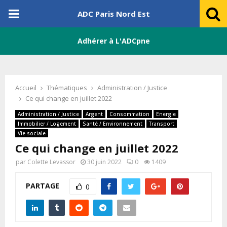
PRIMARY
ADC Paris Nord Est
MENU
Adhérer à L'ADCpne
Accueil
Thématiques
Administration / Justice
Ce qui change en juillet 2022
Administration / Justice
Argent
Consommation
Energie
Immobilier / Logement
Santé / Environnement
Transport
Vie sociale
Ce qui change en juillet 2022
par
Colette Levassor
30 juin 2022
0
1409
PARTAGE
0