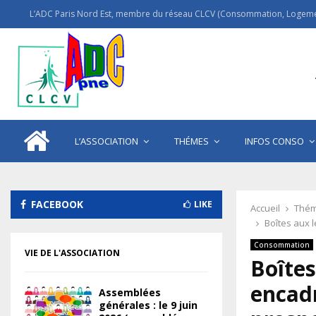
L’ADC Paris Nord Est, membre du réseau CLCV (Consommation, Logemen
L’ASSOCIATION
THÉMES
INFOS CONSO
FACEBOOK
LIKE
Accueil
Thém
Boîtes aux l
Consommation
VIE DE L'ASSOCIATION
Boîtes
encadr
Assemblées
générales : le 9 juin