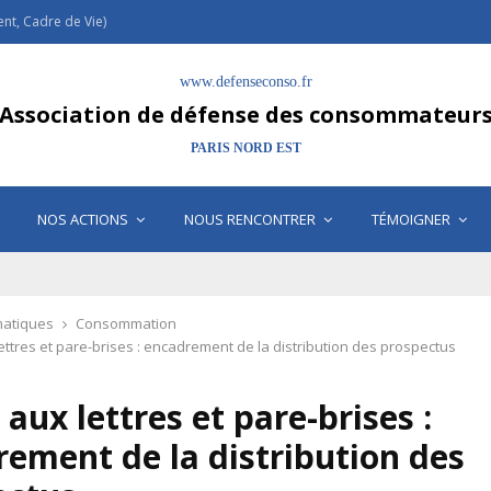
t, Cadre de Vie)
www.defenseconso.fr
Association de défense des consommateur
PARIS NORD EST
NOS ACTIONS
NOUS RENCONTRER
TÉMOIGNER
atiques
Consommation
ettres et pare-brises : encadrement de la distribution des prospectus
 aux lettres et pare-brises :
ement de la distribution des