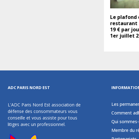
Le plafond 
restaurant 
19 € par jou
1er juillet 
ADC PARIS NORD EST
INFORMATIO
Les permane
L'ADC Paris Nord Est association de
défense des consommateurs vous
Comment adh
conseille et vous assiste pour tous
Qui sommes-
litiges avec un professionnel.
Membre du r
Partenariats