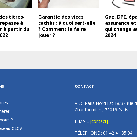
des titres-
Garantie des vices
Gaz, DPE, ép
repasse à
cachés : à quoi sert-elle
assurance et
r à partir du
? Comment la faire
qui change au
2022
jouer ?
2024
NS
CONTACT
nces
ADC Paris Nord Est 18/32 rue 
Chaufourniers, 75019 Paris
érer
nous ?
E-MAIL
[contact]
éseau CLCV
TÉLÉPHONE : 01 42 41 85 04