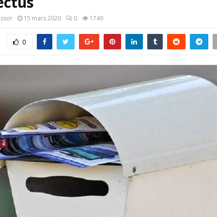
ectus
assor
15 mars 2020
0
1749
0