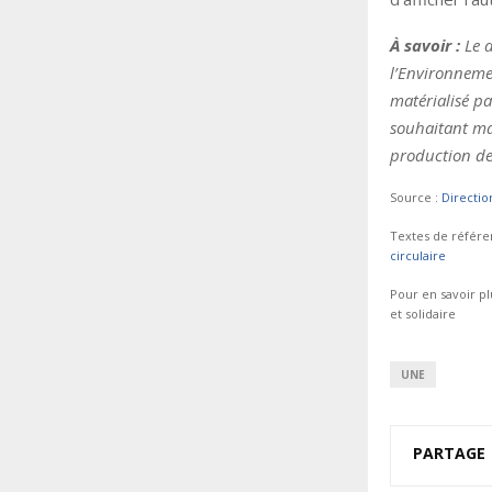
À savoir :
Le d
l’Environnemen
matérialisé pa
souhaitant man
production de
Source :
Directio
Textes de référe
circulaire
Pour en savoir pl
et solidaire
UNE
PARTAGE