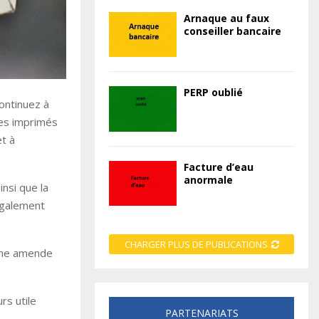
Arnaque au faux
conseiller bancaire
PERP oublié
continuez à
 des imprimés
et à
Facture d’eau
anormale
nsi que la
 également
CHARGER PLUS DE PUBLICATIONS
’une amende
rs utile
PARTENARIATS