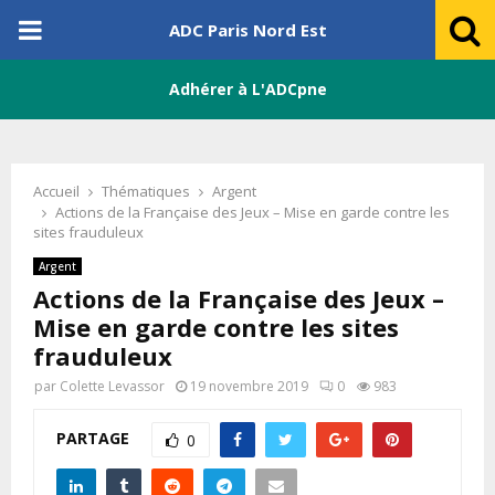
PRIMARY
ADC Paris Nord Est
MENU
Adhérer à L'ADCpne
Accueil
Thématiques
Argent
Actions de la Française des Jeux – Mise en garde contre les
sites frauduleux
Argent
Actions de la Française des Jeux –
Mise en garde contre les sites
frauduleux
par
Colette Levassor
19 novembre 2019
0
983
PARTAGE
0