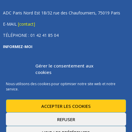
ADC Paris Nord Est 18/32 rue des Chaufourniers, 75019 Paris
E-MAIL
[contact]
TÉLÉPHONE : 01 42 41 85 04
INFORMEZ-MOI
Inscrivez vous à notre newsletter et recevez une fois par
Gérer le consentement aux
mois de nos nouvelles, aucun spam (on promet).
cookies
Nous utilisons des cookies pour optimiser notre site web et notre
service.
ACCEPTER LES COOKIES
Les instructions pour vous désabonner sont incluses dans chaque
message.
REFUSER