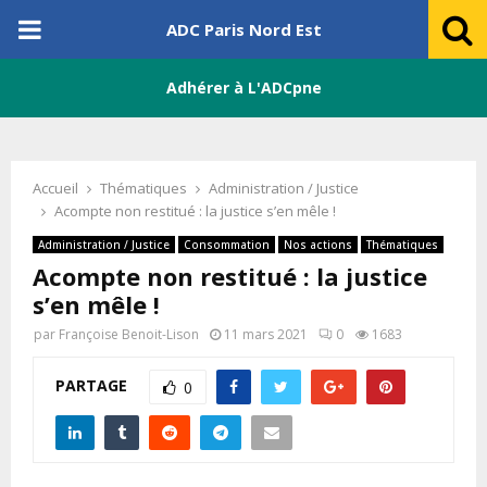
PRIMARY
ADC Paris Nord Est
MENU
Adhérer à L'ADCpne
Accueil
Thématiques
Administration / Justice
Acompte non restitué : la justice s’en mêle !
Administration / Justice
Consommation
Nos actions
Thématiques
Acompte non restitué : la justice
s’en mêle !
par
Françoise Benoit-Lison
11 mars 2021
0
1683
PARTAGE
0