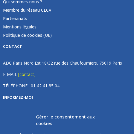
Qui sommes-nous ?
Membre du réseau CLCV
Partenariats
Mentions légales
Politique de cookies (UE)
CONTACT
ADC Paris Nord Est 18/32 rue des Chaufourniers, 75019 Paris
E-MAIL
[contact]
TÉLÉPHONE : 01 42 41 85 04
INFORMEZ-MOI
Inscrivez vous à notre newsletter et recevez une fois par
Gérer le consentement aux
mois de nos nouvelles, aucun spam (on promet).
cookies