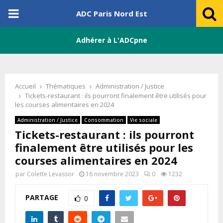
PRIMARY
ADC Paris Nord Est
MENU
Adhérer à L'ADCpne
Accueil
Thématiques
Administration / Justice
Tickets-restaurant : ils pourront finalement être utilisés pour
les courses alimentaires en 2024
Administration / Justice
Consommation
Vie sociale
Tickets-restaurant : ils pourront
finalement être utilisés pour les
courses alimentaires en 2024
par
Colette Levassor
16 novembre 2023
0
1232
PARTAGE
0