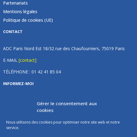
Partenariats
Mentions légales
Politique de cookies (UE)
CONTACT
ADC Paris Nord Est 18/32 rue des Chaufourniers, 75019 Paris
E-MAIL
[contact]
TÉLÉPHONE : 01 42 41 85 04
INFORMEZ-MOI
Inscrivez vous à notre newsletter et recevez une fois par
Gérer le consentement aux
mois de nos nouvelles, aucun spam (on promet).
cookies
Nous utilisons des cookies pour optimiser notre site web et notre
service.