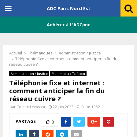
PRIMARY
ADC Paris Nord Est
MENU
Adhérer à L'ADCpne
Accueil
Thématiques
Administration / Justice
Téléphonie fixe et internet : comment anticiper la fin du
réseau cuivre ?
Administration / Justice
Multimedia / Télécom
Téléphonie fixe et internet :
comment anticiper la fin du
réseau cuivre ?
par
Colette Levassor
22 juin 2023
0
1382
PARTAGE
0