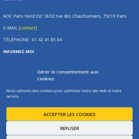
ADC Paris Nord Est 18/32 rue des Chaufourniers, 75019 Paris
E-MAIL
[contact]
TÉLÉPHONE : 01 42 41 85 04
INFORMEZ-MOI
Inscrivez vous à notre newsletter et recevez une fois par
Gérer le consentement aux
mois de nos nouvelles, aucun spam (on promet).
cookies
Nous utilisons des cookies pour optimiser notre site web et notre
service.
ACCEPTER LES COOKIES
Les instructions pour vous désabonner sont incluses dans chaque
message.
REFUSER