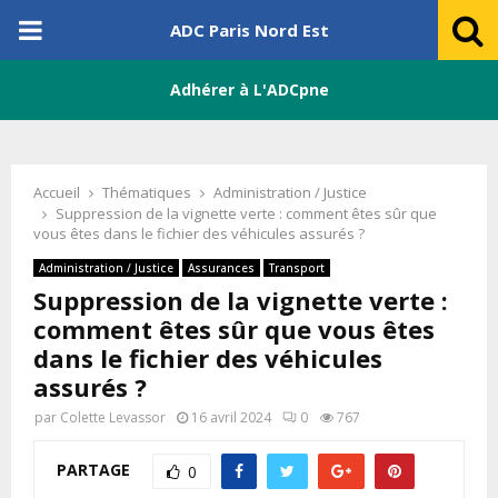
PRIMARY
ADC Paris Nord Est
MENU
Adhérer à L'ADCpne
Accueil
Thématiques
Administration / Justice
Suppression de la vignette verte : comment êtes sûr que
vous êtes dans le fichier des véhicules assurés ?
Administration / Justice
Assurances
Transport
Suppression de la vignette verte :
comment êtes sûr que vous êtes
dans le fichier des véhicules
assurés ?
par
Colette Levassor
16 avril 2024
0
767
PARTAGE
0