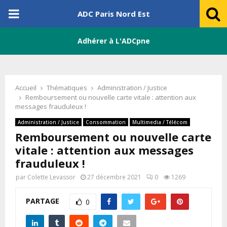
PRIMARY
ADC Paris Nord Est
MENU
Adhérer à L'ADCpne
Accueil
Thématiques
Administration / Justice
Remboursement ou nouvelle carte vitale : attention aux
messages frauduleux !
Administration / Justice
Consommation
Multimedia / Télécom
Remboursement ou nouvelle carte
vitale : attention aux messages
frauduleux !
par
Colette Levassor
27 décembre 2021
0
1269
PARTAGE
0