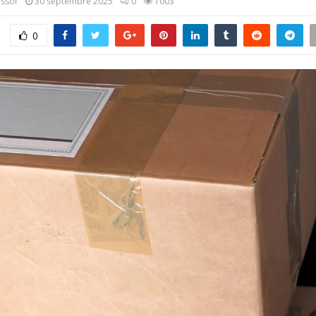
assor
30 septembre 2025
0
1003
0