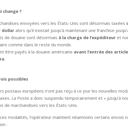
i change ?
chandises envoyées vers les États-Unis sont désormais taxées
 dollar
alors qu’il existait jusqu’à maintenant une franchise jusqu’
its de douane sont désormais
à la charge de l’expéditeur
et no
taire comme dans le reste du monde.
ent être payés à la douane américaine
avant l’entrée des article
ire
.
vois possibles
s postaux européens n’ont pas reçu à ce jour les nouvelles moda
taxes. La Poste a donc suspendu temporairement et « jusqu’à no
ns de marchandises vers les États-Unis.
ces modalités, l’opérateur maintient néanmoins certains envois 
on :