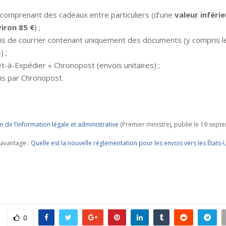
s comprenant des cadeaux entre particuliers (d’une
valeur inférie
viron 85 €
) ;
is de courrier contenant uniquement des documents (y compris l
) ;
êt-à-Expédier » Chronopost (envois unitaires) ;
is par Chronopost.
n de l’information légale et administrative
(Premier ministre), publié le 19 sep
davantage :
Quelle est la nouvelle réglementation pour les envois vers les États-U
0