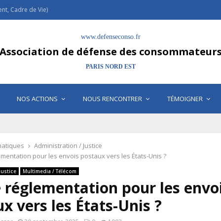
t, Cadre de Vie)
www.defenseconso.fr
Association de défense des consommateur
PARIS NORD EST
NOS ACTIONS
NOUS RENCONTRER
TÉMOIGNER
atiques
Administration / Justice
ementation pour les envois postaux vers les États-Unis ?
Justice
Multimedia / Télécom
 réglementation pour les envo
x vers les États-Unis ?