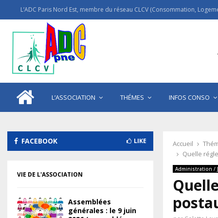
L’ADC Paris Nord Est, membre du réseau CLCV (Consommation, Logemen
L’ASSOCIATION
THÉMES
INFOS CONSO
FACEBOOK
LIKE
Accueil
Thém
Quelle régl
Administration / 
VIE DE L'ASSOCIATION
Quelle
postau
Assemblées
générales : le 9 juin