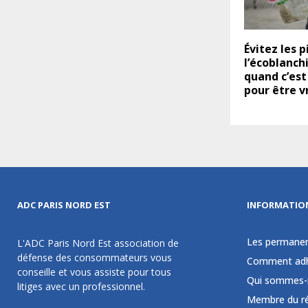
Évitez les 
l’écoblanch
quand c’est
pour être vr
ADC PARIS NORD EST
INFORMATIO
Les permane
L'ADC Paris Nord Est association de
défense des consommateurs vous
Comment adh
conseille et vous assiste pour tous
Qui sommes-
litiges avec un professionnel.
Membre du r