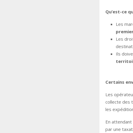
Qu’est-ce qu
Les mar
premier
Les dro
destina
Ils doiv
territo
Certains en
Les opérateur
collecte des 
les expéditio
En attendant 
par une taxati