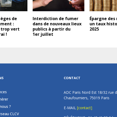
pièges de
Interdiction de fumer
Épargne des
iment :
dans de nouveaux lieux
un taux hist
 trop vert
publics à partir du
2025
ai !
1er juillet
NS
CONTACT
nces
ADC Paris Nord Est 18/32 rue 
Chaufourniers, 75019 Paris
érer
nous ?
E-MAIL
[contact]
éseau CLCV