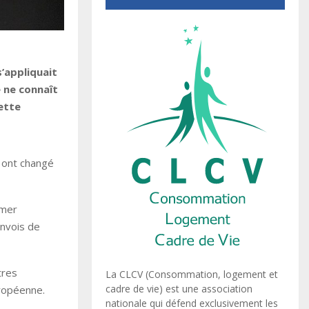
’appliquait
e ne connaît
ette
 ont changé
imer
envois de
tres
La CLCV (Consommation, logement et
cadre de vie) est une association
ropéenne.
nationale qui défend exclusivement les