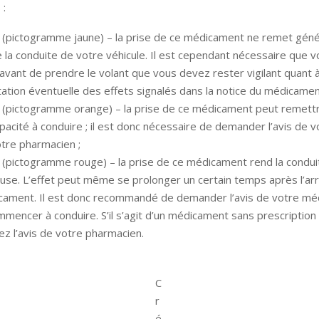
 :
 (pictogramme jaune) –­ la prise de ce médicament ne remet gén
 la conduite de votre véhicule. Il est cependant nécessaire que 
avant de prendre le volant que vous devez rester vigilant quant 
ation éventuelle des effets signalés dans la notice du médicamen
2 (pictogramme orange) – la prise de ce médicament peut remett
pacité à conduire ; il est donc nécessaire de demander l’avis de 
tre pharmacien ;
 (pictogramme rouge) – la prise de ce médicament rend la condui
se. L’effet peut même se prolonger un certain temps après l’arrê
cament. Il est donc recommandé de demander l’avis de votre mé
mencer à conduire. S’il s’agit d’un médicament sans prescription
 l’avis de votre pharmacien.
C
r
é