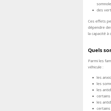
somnole
des vert
Ces effets pe
dépendre des
la capacité à
Quels so
Parmi les fam
véhicule :
les anxi
les somn
les anti
certains
les anti
certains