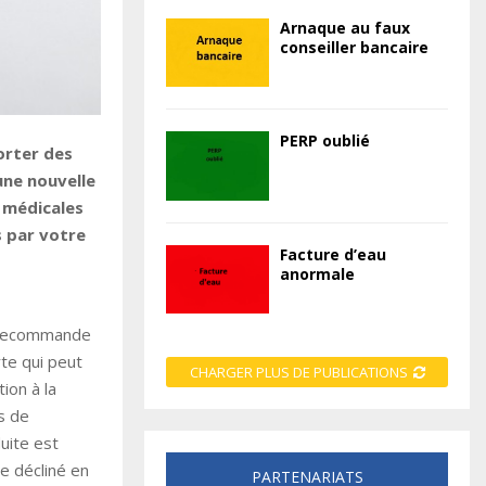
Arnaque au faux
conseiller bancaire
PERP oublié
orter des
une nouvelle
 médicales
s par votre
Facture d’eau
anormale
e recommande
rte qui peut
CHARGER PLUS DE PUBLICATIONS
ion à la
s de
uite est
me décliné en
PARTENARIATS