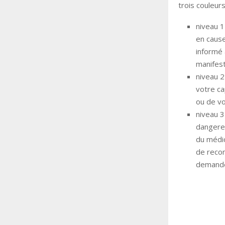
trois couleurs
niveau 1
en cause
informé 
manifest
niveau 
votre ca
ou de vo
niveau 3
dangereu
du médi
de recom
demandez