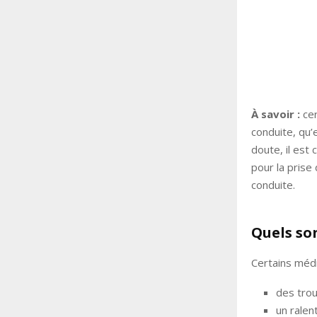
À savoir :
ce
conduite, qu’
doute, il est
pour la prise
conduite.
Quels so
Certains méd
des trou
un ralen