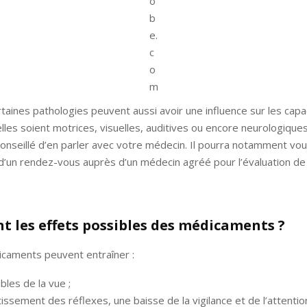
o
b
e.
c
o
m
rtaines pathologies peuvent aussi avoir une influence sur les capac
elles soient motrices, visuelles, auditives ou encore neurologique
 conseillé d’en parler avec votre médecin. Il pourra notamment vou
 d’un rendez-vous auprès d’un médecin agréé pour l’évaluation de l
nt les effets possibles des médicaments ?
icaments peuvent entraîner :
bles de la vue ;
tissement des réflexes, une baisse de la vigilance et de l’attention