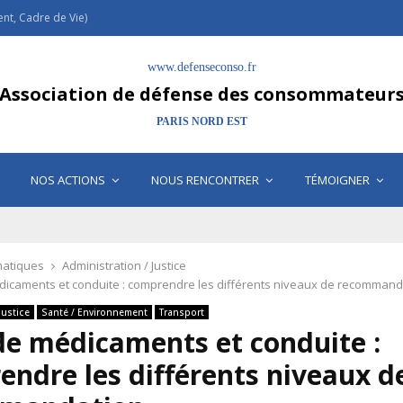
t, Cadre de Vie)
www.defenseconso.fr
Association de défense des consommateur
PARIS NORD EST
NOS ACTIONS
NOUS RENCONTRER
TÉMOIGNER
atiques
Administration / Justice
dicaments et conduite : comprendre les différents niveaux de recommand
Justice
Santé / Environnement
Transport
de médicaments et conduite :
ndre les différents niveaux d