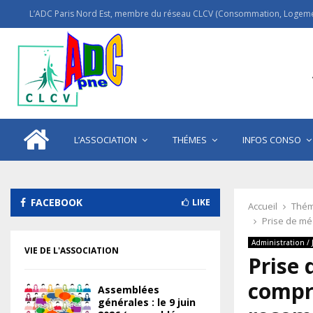
L’ADC Paris Nord Est, membre du réseau CLCV (Consommation, Logemen
L’ASSOCIATION
THÉMES
INFOS CONSO
FACEBOOK
LIKE
Accueil
Thém
Prise de mé
Administration / 
VIE DE L'ASSOCIATION
Prise 
compre
Assemblées
générales : le 9 juin