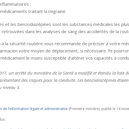
-inflammatoires ;
 médicaments traitant la migraine.
s et les benzodiazépines sont les substances médicales les plu
retrouvées dans les analyses de sang des accidentés de la rout
 à la sécurité routière vous recommande de préciser à votre méd
armacien votre moyen de déplacement, si nécessaire. Ils pourront
 médicament le moins susceptible d’altérer vos capacités à condu
017, un arrêté du ministère de la Santé a modifié et étendu la liste d
résentant des risques pour la conduite. Les benzodiazépines étaient
u niveau 3.
n de l’information légale et administrative
(Première ministre), publié le 14 no
lus :