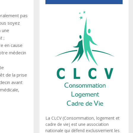
éralement pas
vous soyez
à une
t ;
re en cause
votre médecin
te
t de la prise
decin avant
 médicale,
La CLCV (Consommation, logement et
cadre de vie) est une association
nationale qui défend exclusivement les