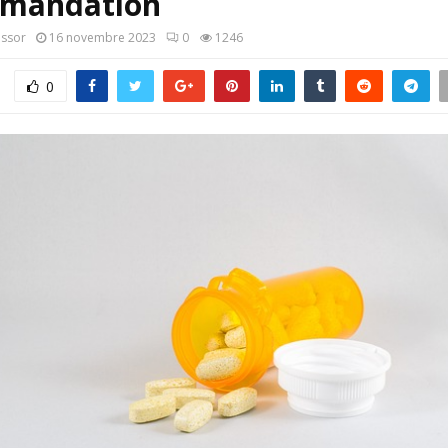
mandation
assor
16 novembre 2023
0
1246
0