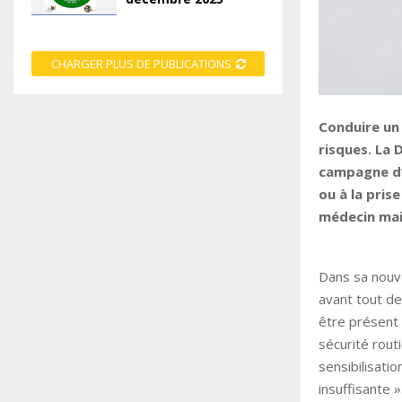
CHARGER PLUS DE PUBLICATIONS
Conduire un
risques. La 
campagne d’i
ou à la pri
médecin mai
Dans sa nouve
avant tout de
être présent
sécurité rout
sensibilisati
insuffisante »