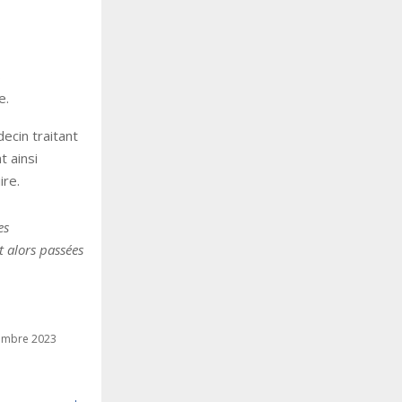
s
e.
ecin traitant
 ainsi
ire.
es
 alors passées
vembre 2023