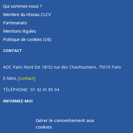
Qui sommes-nous ?
Membre du réseau CLCV
Partenariats
Mentions légales
Politique de cookies (UE)
CONTACT
ADC Paris Nord Est 18/32 rue des Chaufourniers, 75019 Paris
E-MAIL
[contact]
TÉLÉPHONE : 01 42 41 85 04
INFORMEZ-MOI
Inscrivez vous à notre newsletter et recevez une fois par
Gérer le consentement aux
mois de nos nouvelles, aucun spam (on promet).
cookies