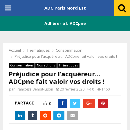
PRIMARY
ADC Paris Nord Est
MENU
Adhérer à L'ADCpne
Accueil
Thématiques
Consommation
Préjudice pour l’acquéreur… ADCpne fait valoir vos droits !
Consommation
Nos actions
Thématiques
Préjudice pour l’acquéreur…
ADCpne fait valoir vos droits !
par
Françoise Benoit-Lison
20 février 2020
0
1460
PARTAGE
0