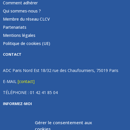
Comment adhérer
Qui sommes-nous ?
Membre du réseau CLCV
Partenariats
Mentions légales
Politique de cookies (UE)
CONTACT
ADC Paris Nord Est 18/32 rue des Chaufourniers, 75019 Paris
E-MAIL
[contact]
TÉLÉPHONE : 01 42 41 85 04
INFORMEZ-MOI
Inscrivez vous à notre newsletter et recevez une fois par
Gérer le consentement aux
mois de nos nouvelles, aucun spam (on promet).
cookies