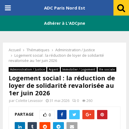
PRIMARY
ADC Paris Nord Est
MENU
Adhérer à L'ADCpne
Accueil
Thématiques
Administration / Justice
Logement social : la réduction de loyer de solidarité
revalorisée au 1er juin 2026
Administration / Justice
Argent
Immobilier / Logement
Vie sociale
Logement social : la réduction de
loyer de solidarité revalorisée au
1er juin 2026
par
Colette Levassor
31 mai 2026
0
260
PARTAGE
0