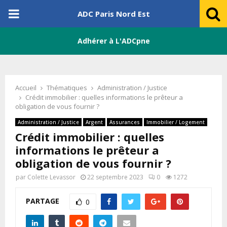
PRIMARY
ADC Paris Nord Est
MENU
Adhérer à L'ADCpne
Accueil
Thématiques
Administration / Justice
Crédit immobilier : quelles informations le prêteur a
obligation de vous fournir ?
Administration / Justice
Argent
Assurances
Immobilier / Logement
Crédit immobilier : quelles
informations le prêteur a
obligation de vous fournir ?
par
Colette Levassor
22 septembre 2023
0
1272
PARTAGE
0