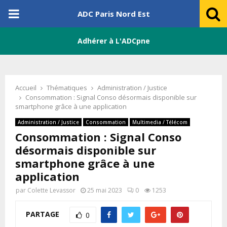
PRIMARY
ADC Paris Nord Est
MENU
Adhérer à L'ADCpne
Accueil
Thématiques
Administration / Justice
Consommation : Signal Conso désormais disponible sur
smartphone grâce à une application
Administration / Justice
Consommation
Multimedia / Télécom
Consommation : Signal Conso
désormais disponible sur
smartphone grâce à une
application
par
Colette Levassor
25 mai 2023
0
1253
PARTAGE
0