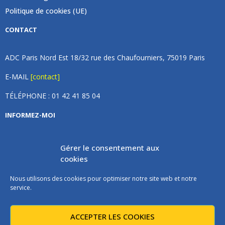
Politique de cookies (UE)
CONTACT
ADC Paris Nord Est 18/32 rue des Chaufourniers, 75019 Paris
E-MAIL
[contact]
TÉLÉPHONE : 01 42 41 85 04
INFORMEZ-MOI
Inscrivez vous à notre newsletter et recevez une fois par
Gérer le consentement aux
mois de nos nouvelles, aucun spam (on promet).
cookies
Nous utilisons des cookies pour optimiser notre site web et notre
service.
ACCEPTER LES COOKIES