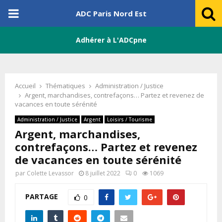
PRIMARY
ADC Paris Nord Est
MENU
Adhérer à L'ADCpne
Accueil
Thématiques
Administration / Justice
Argent, marchandises, contrefaçons… Partez et revenez de
vacances en toute sérénité
Administration / Justice
Argent
Loisirs / Tourisme
Argent, marchandises,
contrefaçons… Partez et revenez
de vacances en toute sérénité
par
Colette Levassor
8 juillet 2022
0
1069
PARTAGE
0