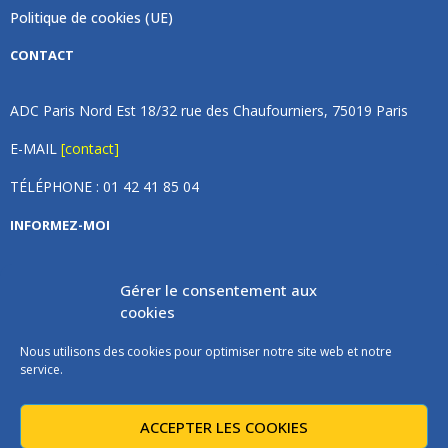
Politique de cookies (UE)
CONTACT
ADC Paris Nord Est 18/32 rue des Chaufourniers, 75019 Paris
E-MAIL
[contact]
TÉLÉPHONE : 01 42 41 85 04
INFORMEZ-MOI
Inscrivez vous à notre newsletter et recevez une fois par
Gérer le consentement aux
mois de nos nouvelles, aucun spam (on promet).
cookies
Nous utilisons des cookies pour optimiser notre site web et notre
service.
ACCEPTER LES COOKIES