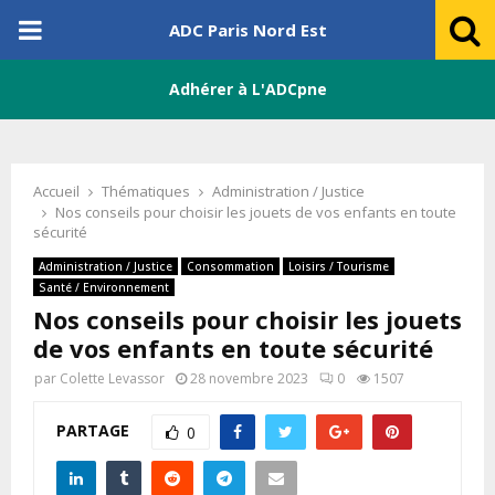
PRIMARY
ADC Paris Nord Est
MENU
Adhérer à L'ADCpne
Accueil
Thématiques
Administration / Justice
Nos conseils pour choisir les jouets de vos enfants en toute
sécurité
Administration / Justice
Consommation
Loisirs / Tourisme
Santé / Environnement
Nos conseils pour choisir les jouets
de vos enfants en toute sécurité
par
Colette Levassor
28 novembre 2023
0
1507
PARTAGE
0